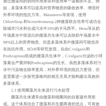
通过微藻间的协同作用来弥补使用单一藻株的不足。例
如，多藻体系可以提高对营养物质的吸收效率、增强对
外界环境的抵抗力等。Matamoros等发现，使用
Chlorellasp.和Scenedesmussp.2种微藻联合培养可成功去
除城市污水和合成污水中20%的卡马西平。Hena等从奶
牛场废水中筛选出的微藻共生体可以去除奶牛场废水中
98%以上的营养物质。但是多藻体系中微藻间可能也存
在拮抗作用。BrH等研究发现，在由C.vulgaris和
P.subcapitata组成的微藻共生体中，C.vulgaris分泌的小球
藻素会严重抑制P.subcapitata的生长。虽然多藻体系对污
水中污染物去除率更高，对外界环境的抵抗力更强，但
是需要进一步探究藻株间的相互关系才能构建出高效的
多藻体系。
2.3 使用菌藻共生体进行污水处理
菌藻共生体通常由微藻和细菌间的自絮凝作用形
成。这个体系结合了微藻和共生菌两者的优点，可有效