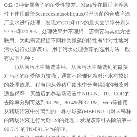
Cd2+3种金属离子的耐受性较差。Mata等在最适培养条
件下使用微藻Scenedesmusobliquus对已灭菌的合成啤酒
厂废水进行处理，发现对COD和TN的最大去除率分别为
57.5%和20.8%，处理效果并不理想，还需要与其他方法
联用。为此需要根据不同种类微藻的特性有针对性地对
污水进行处理(表1)。用于污水处理微藻的选用方法一般
有以下几种：
1)从原污水中筛选藻种。从原污水中筛选到的微藻
对污水的耐受能力较强，通常不经驯化就对污水有较好
的处理效果。程海翔从养猪厂废水中分离得到的栅藻对
适当稀释、灭菌后的养猪场沼液中NH3-N、TP、COD的
去除率分别可达到98.2%、80.4%和37.1%。Wen等使用
从猪场沼液中分离到的一株小球藻(MBFJNU-1)对未稀释
的猪场沼液进行为期12d的处理，发现该藻可去除沼液中
90.51%的TN和91.54%的TP。