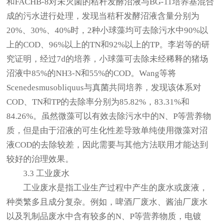
和FACHB-8对未灭菌的秸秆发酵沼液与BG-11培养基混合
成的污水进行处理，发现当秸秆发酵沼液含量分别为
20%、30%、40%时，2种小球藻均可去除污水中90%以
上的COD、96%以上的TN和92%以上的TP。李岩等的研
究证明，经过7d的培养，小球藻可去除未经稀释的猪场
沼液中85%的NH3-N和55%的COD。Wang等将
Scenedesmusobliquus与真菌共同培养，发现该体系对
COD、TN和TP的去除率分别为85.82%，83.31%和
84.26%。虽然微藻可以有效去除污水中的N、P等营养物
质，但是由于沼液的可生化性差导致单纯使用微藻对沼
液COD的去除较差，因此需要与其他方法联用才能达到
较好的治理效果。
3.3 工业废水
工业废水是指工业生产过程中产生的废水或废液，
种类繁多且成分复杂。例如，啤酒厂废水、酱油厂废水
以及乳制品废水中含有较多的N、P等营养物质，电镀