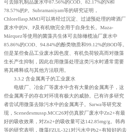
可去除乳制品废水中87.56%的COD、82.17%的N和
78.57%的P。Subramaniyam等的研究证明，
Chlorellasp.MM3可以将经过沉淀、过滤预处理的啤酒厂
废水中的N、P及有机物完全用于自身生长。Maza-
Márquez等使用的菌藻共生体可去除橄榄油厂废水中
85.86%的COD、94.84%的酚类物质和99.12%的BOD等。
但是某些食品工业废水因色度、有机负荷较高而对微藻
生长产生抑制，因此在用微藻处理这类污水时通常需要
将其稀释或与其他方法联用。
3.3.2 含金属离子的工业废水
电镀厂、冶金厂等废水中含有大量的金属离子，这
些金属离子的存在对环境有极大的威胁。已有许多研究
者尝试用微藻去除污水中的金属离子。Sarwa等研究发
现，Scenedesmussp.MCC26对仿真胶厂废水中Zn2+有最
好的吸收效果，对Zn2+的吸收量可达142.85mg/g。韩冉
等的研究表明，微藻FZUL-321对污水中Pb2+有较好的去