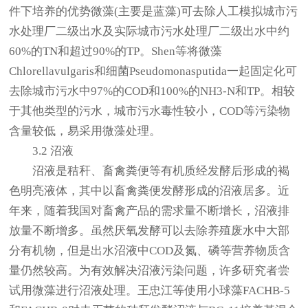
件下培养的优势微藻(主要是蓝藻)可去除人工模拟城市污
水处理厂二级出水及实际城市污水处理厂二级出水中约
60%的TN和超过90%的TP。Shen等将微藻
Chlorellavulgaris和细菌Pseudomonasputida一起固定化可
去除城市污水中97%的COD和100%的NH3-N和TP。相较
于其他类型的污水，城市污水毒性较小，COD等污染物
含量较低，易采用微藻处理。
3.2 沼液
沼液是秸秆、畜禽粪便等有机质经发酵后形成的褐
色明亮液体，其中以畜禽粪便发酵形成的沼液居多。近
年来，随着我国对畜禽产品的需求量不断增长，沼液排
放量不断增多。虽然厌氧发酵可以去除养殖废水中大部
分有机物，但是出水沼液中COD及氮、磷等营养物质含
量仍然较高。为有效解决沼液污染问题，许多研究者尝
试用微藻进行沼液处理。王忠江等使用小球藻FACHB-5