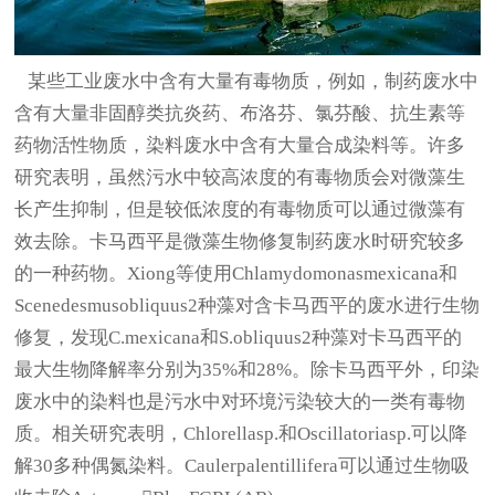
某些工业废水中含有大量有毒物质，例如，制药废水中
含有大量非固醇类抗炎药、布洛芬、氯芬酸、抗生素等
药物活性物质，染料废水中含有大量合成染料等。许多
研究表明，虽然污水中较高浓度的有毒物质会对微藻生
长产生抑制，但是较低浓度的有毒物质可以通过微藻有
效去除。卡马西平是微藻生物修复制药废水时研究较多
的一种药物。Xiong等使用Chlamydomonasmexicana和
Scenedesmusobliquus2种藻对含卡马西平的废水进行生物
修复，发现C.mexicana和S.obliquus2种藻对卡马西平的
最大生物降解率分别为35%和28%。除卡马西平外，印染
废水中的染料也是污水中对环境污染较大的一类有毒物
质。相关研究表明，Chlorellasp.和Oscillatoriasp.可以降
解30多种偶氮染料。Caulerpalentillifera可以通过生物吸