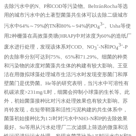
去除污水中的N、P和COD等污染物。BeltránRocha等选
用的城市污水中的土著型菌藻共生体可以去除二级城市
3-
污水中64%～79%的TN和80%～94%的PO
。Usha等使
4
用2种栅藻在高效藻类塘(HRAP)中对浓度为60%的造纸厂
-
3-
废水进行处理，发现该体系对COD、NO
-N和PO
-P
3
4
的去除率分别可达到75%、65%和71.29%。细菌的种类
和污染物的浓度对菌藻共生体的构建有较大影响。王亚
洁在用微拟球藻处理城市生活污水时发现变形菌门和厚
壁菌门是优势菌。He等的研究表明，当污水中可溶性有
机碳浓度>231mg/L时，细菌会抑制小球藻的生长等。此
外，初始菌藻接种比对污水处理效果也有较大影响。苏
肖铃发现，在短带鞘藻和活性污泥构建的共生体系中，
菌藻初始接种比为1∶1时对污水中NH3-N和P的去除效果
最好。Su等用从污水处理厂二次滤膜上筛选的微藻和活