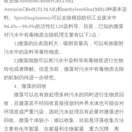
收去除AstrazonBlueFGRL(AB)、
AstrazonRedGTLN(AR)和methyleneblue(MB)3种基本染
料。Spirulinaplatensis可以去除模拟纺织工业废水中
94.4%～99.0%的活性红120染料等。目前，已知的微藻
对污水中有毒物质去除机理主要有以下2点：
1)微藻的比表面积大，吸附容量高，可以有效吸附
污水中的染料等毒性物质。
2)微藻细胞可以将污水中染料等有毒物质进行生物
转化或者降解。但是当前，微藻对污水中有毒物质去除
的机制仍待进一步研究。
4、微藻的回收
微藻可以在有效处理多种污水的同时进行生物质回
收，且微藻若不经回收直接排放到外界水体也可能会对
环境造成严重污染，因此污水处理后有必要对微藻进行
回收。微藻个体较小，难以收集，目前悬浮藻收集方法
主要有化学絮凝、自絮凝和生物絮凝、重力沉降、离