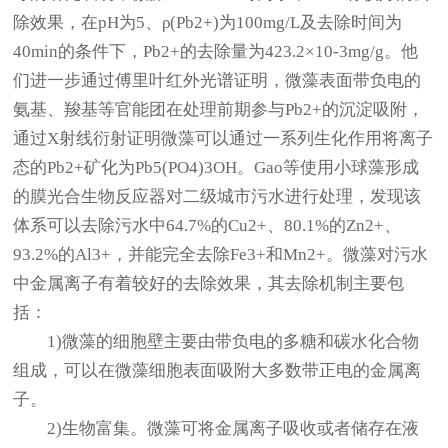
除效果，在pH为5、ρ(Pb2+)为100mg/L及去除时间为
40min的条件下，Pb2+的去除量为423.2×10-3mg/g。他
们进一步通过傅里叶红外光谱证明，微藻表面带负电的
氨基、羧基等官能团在处理前期参与Pb2+的沉淀吸附，
通过X射线衍射证明微藻可以通过一系列生化作用将离子
态的Pb2+矿化为Pb5(PO4)3OH。Gao等使用小球藻形成
的膜光合生物反应器对二级城市污水进行处理，发现该
体系可以去除污水中64.7%的Cu2+、80.1%的Zn2+、
93.2%的Al3+，并能完全去除Fe3+和Mn2+。微藻对污水
中金属离子有着较好的去除效果，其去除机制主要包
括：
1)微藻的细胞壁主要由带负电的多糖和碳水化合物
组成，可以在微藻细胞表面吸附大多数带正电的金属离
子。
2)生物富集。微藻可将金属离子吸收或者储存在液