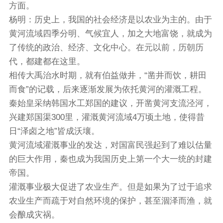
方面。
杨明：历史上，我国的社会经济是以农业为主的。由于
黄河流域四季分明、气候宜人，加之大地富饶，就成为
了传统的政治、经济、文化中心。在元以前，历朝历
代，都建都在这里。
相传大禹治水时期，就有伯益做井，“凿井而饮，耕田
而食”的记载，后来逐渐发展为依托黄河的灌溉工程。
秦始皇采纳韩国水工郑国的建议，开凿黄河支流泾河，
兴建郑国渠300里，灌溉黄河流域4万顷土地，使得昔
日“泽卤之地”皆成沃壤。
黄河流域灌溉事业的发达，对国富民强起到了难以估量
的巨大作用，秦也成为我国历史上第一个大一统的封建
帝国。
灌溉事业极大促进了农业生产。但是如果为了过于追求
农业生产而疏于对自然环境的保护，甚至涸泽而渔，就
会酿成灾祸。