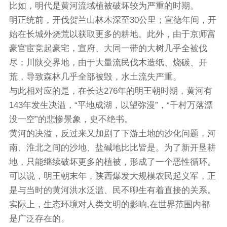
比如，明代是黄河流域植被破坏较为严重的时期。
明正统前，开伐贺兰山林木深至30公里；宣德年间，开
始在长城外烧荒以获取更多的耕地。此外，由于京师富
豪官宦竞起豪宅，宣府、大同一带的大树几乎全被伐
尽；川陕交界地，由于大量流民伐木造纸、烧碳、开
荒，导致森林几乎全部被毁，水土流失严重。
与此相对应的是，在长达276年的明王朝时期，黄河有
143年发生决溢，“平地成湖，以望弥漫”，“千村万落漂
没一空”的悲惨景象，史不绝书。
黄河的决溢，反过来又加剧了下游土地的沙化问题，河
南、淮北之间的沙地、盐碱地比比皆是。为了新开垦耕
地，只能继续破坏更多的植被，形成了一个恶性循环。
可以说，明王朝末年，陕西爆发大规模农民起义军，正
是与当时的黄河洪水泛滥、民不聊生有着直接的关系。
实际上，生态环境对人类文明的影响,在世界范围内都
是广泛存在的。